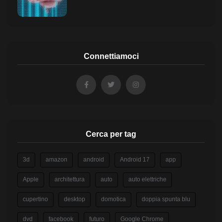
Connettiamoci
Cerca per tag
3d
amazon
android
Android 17
app
Apple
architettura
auto
auto elettriche
cupertino
desktop
domotica
doppia spunta blu
dvd
facebook
futuro
Google Chrome