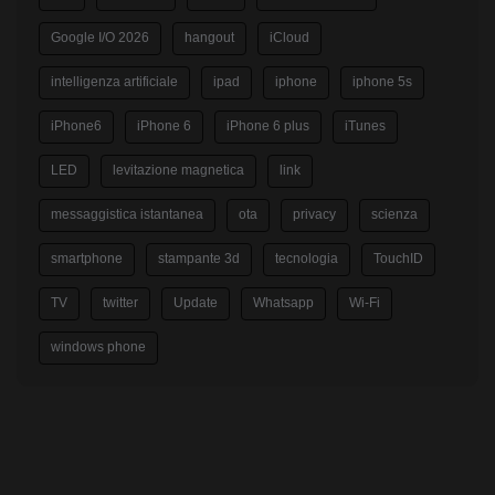
Google I/O 2026
hangout
iCloud
intelligenza artificiale
ipad
iphone
iphone 5s
iPhone6
iPhone 6
iPhone 6 plus
iTunes
LED
levitazione magnetica
link
messaggistica istantanea
ota
privacy
scienza
smartphone
stampante 3d
tecnologia
TouchID
TV
twitter
Update
Whatsapp
Wi-Fi
windows phone