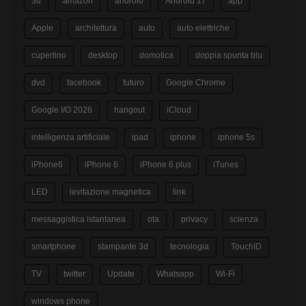
3d
amazon
android
Android 17
app
Apple
architettura
auto
auto elettriche
cupertino
desktop
domotica
doppia spunta blu
dvd
facebook
futuro
Google Chrome
Google I/O 2026
hangout
iCloud
intelligenza artificiale
ipad
iphone
iphone 5s
iPhone6
iPhone 6
iPhone 6 plus
iTunes
LED
levitazione magnetica
link
messaggistica istantanea
ota
privacy
scienza
smartphone
stampante 3d
tecnologia
TouchID
TV
twitter
Update
Whatsapp
Wi-Fi
windows phone