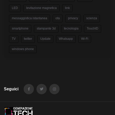
LED
levitazione magnetica
link
messaggistica istantanea
ota
privacy
scienza
smartphone
stampante 3d
tecnologia
TouchID
TV
twitter
Update
Whatsapp
Wi-Fi
windows phone
Seguici