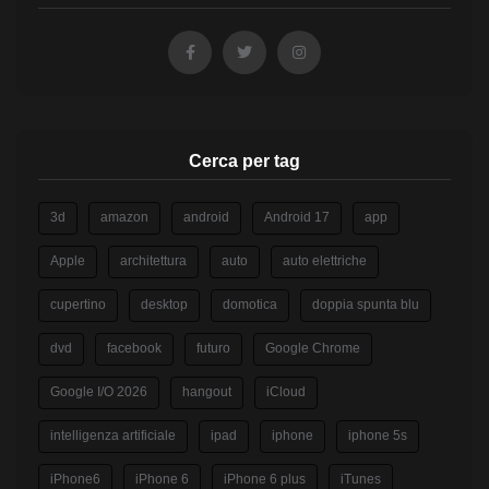
Cerca per tag
3d
amazon
android
Android 17
app
Apple
architettura
auto
auto elettriche
cupertino
desktop
domotica
doppia spunta blu
dvd
facebook
futuro
Google Chrome
Google I/O 2026
hangout
iCloud
intelligenza artificiale
ipad
iphone
iphone 5s
iPhone6
iPhone 6
iPhone 6 plus
iTunes