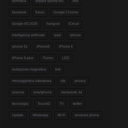
domotica
doppia spunta blu
dvd
facebook
futuro
Google Chrome
Google I/O 2026
hangout
iCloud
intelligenza artificiale
ipad
iphone
iphone 5s
iPhone6
iPhone 6
iPhone 6 plus
iTunes
LED
levitazione magnetica
link
messaggistica istantanea
ota
privacy
scienza
smartphone
stampante 3d
tecnologia
TouchID
TV
twitter
Update
Whatsapp
Wi-Fi
windows phone