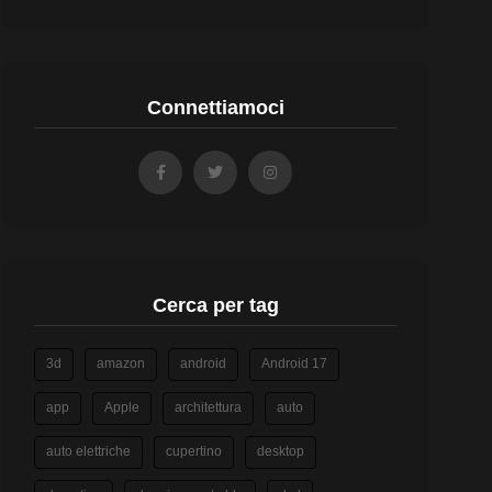
Connettiamoci
Cerca per tag
3d
amazon
android
Android 17
app
Apple
architettura
auto
auto elettriche
cupertino
desktop