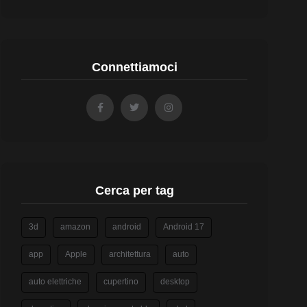
Connettiamoci
Cerca per tag
3d
amazon
android
Android 17
app
Apple
architettura
auto
auto elettriche
cupertino
desktop