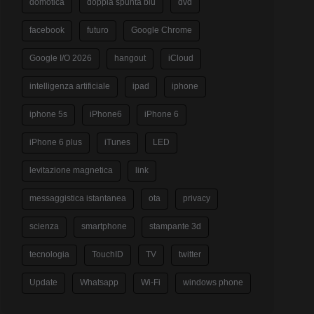
domotica
doppia spunta blu
dvd
facebook
futuro
Google Chrome
Google I/O 2026
hangout
iCloud
intelligenza artificiale
ipad
iphone
iphone 5s
iPhone6
iPhone 6
iPhone 6 plus
iTunes
LED
levitazione magnetica
link
messaggistica istantanea
ota
privacy
scienza
smartphone
stampante 3d
tecnologia
TouchID
TV
twitter
Update
Whatsapp
Wi-Fi
windows phone