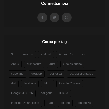
Connettiamoci
Cerca per tag
3d
amazon
android
Android 17
app
Apple
architettura
auto
auto elettriche
cupertino
desktop
domotica
doppia spunta blu
dvd
facebook
futuro
Google Chrome
Google I/O 2026
hangout
iCloud
intelligenza artificiale
ipad
iphone
iphone 5s