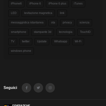
iPhone6
iPhone 6
iPhone 6 plus
iTunes
LED
levitazione magnetica
link
messaggistica istantanea
ota
privacy
scienza
smartphone
stampante 3d
tecnologia
TouchID
TV
twitter
Update
Whatsapp
Wi-Fi
windows phone
Seguici