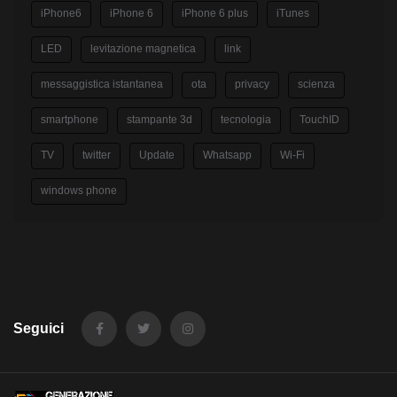
iPhone6
iPhone 6
iPhone 6 plus
iTunes
LED
levitazione magnetica
link
messaggistica istantanea
ota
privacy
scienza
smartphone
stampante 3d
tecnologia
TouchID
TV
twitter
Update
Whatsapp
Wi-Fi
windows phone
Seguici