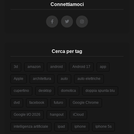
Connettiamoci
Cerca per tag
3d
amazon
android
Android 17
app
Apple
architettura
auto
auto elettriche
cupertino
desktop
domotica
doppia spunta blu
dvd
facebook
futuro
Google Chrome
Google I/O 2026
hangout
iCloud
intelligenza artificiale
ipad
iphone
iphone 5s